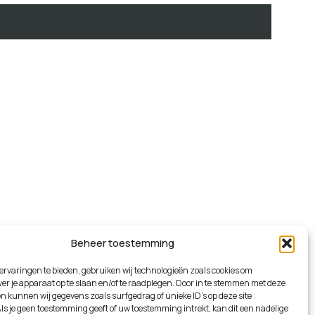
Beheer toestemming
ervaringen te bieden, gebruiken wij technologieën zoals cookies om
ver je apparaat op te slaan en/of te raadplegen. Door in te stemmen met deze
n kunnen wij gegevens zoals surfgedrag of unieke ID's op deze site
ls je geen toestemming geeft of uw toestemming intrekt, kan dit een nadelige