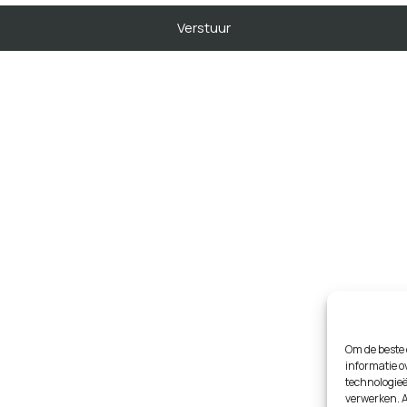
Om de beste 
informatie o
technologieë
verwerken. A