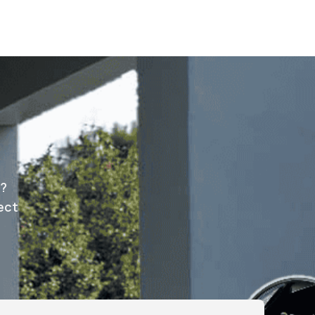
Bel ons
Offerte Aanvragen
e?
ect