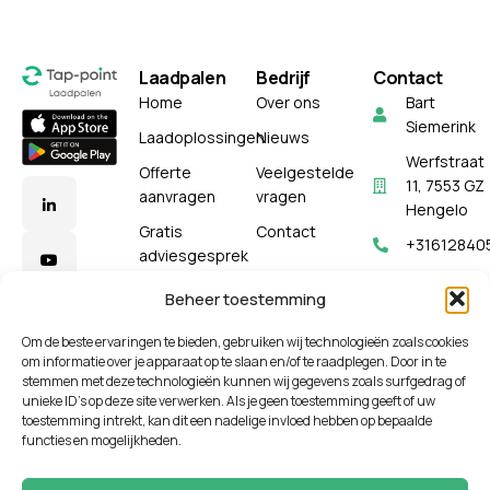
Laadpalen
Bedrijf
Contact
Home
Over ons
Bart
Siemerink
Laadoplossingen
Nieuws
Werfstraat
Offerte
Veelgestelde
11, 7553 GZ
aanvragen
vragen
Hengelo
Gratis
Contact
+31612840
adviesgesprek
WhatsApp
Beheer toestemming
info@tap-
point.com
Om de beste ervaringen te bieden, gebruiken wij technologieën zoals cookies
om informatie over je apparaat op te slaan en/of te raadplegen. Door in te
stemmen met deze technologieën kunnen wij gegevens zoals surfgedrag of
unieke ID's op deze site verwerken. Als je geen toestemming geeft of uw
toestemming intrekt, kan dit een nadelige invloed hebben op bepaalde
functies en mogelijkheden.
© Tap-Point 2026