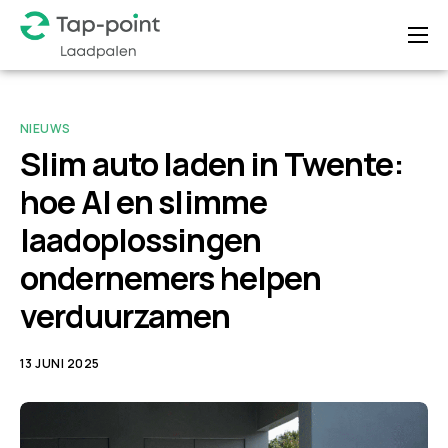
de
inhoud
Home
Over ons
NIEUWS
Laadoplossingen
Slim auto laden in Twente:
hoe AI en slimme
Nieuws
laadoplossingen
FAQ
ondernemers helpen
Contact
verduurzamen
13 JUNI 2025