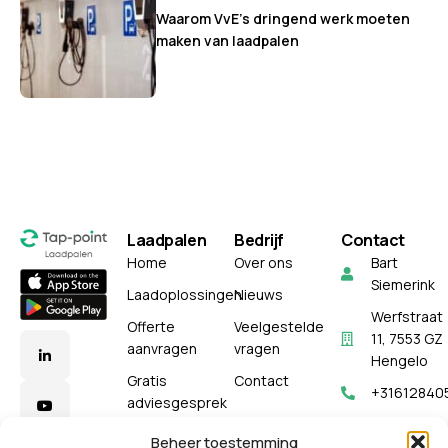
Waarom VvE’s dringend werk moeten
maken van laadpalen
Laadpalen
Bedrijf
Contact
Home
Over ons
Bart
Siemerink
Laadoplossingen
Nieuws
Werfstraat
Offerte
Veelgestelde
11, 7553 GZ
aanvragen
vragen
Hengelo
Gratis
Contact
+31612840
adviesgesprek
WhatsApp
Beheer toestemming